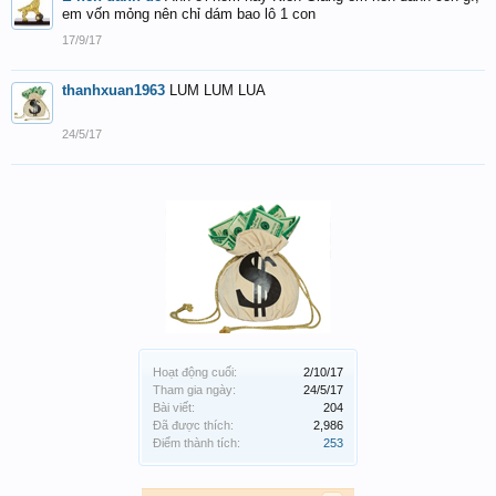
em vốn mỏng nên chỉ dám bao lô 1 con
17/9/17
thanhxuan1963
LUM LUM LUA
24/5/17
Hoạt động cuối:
2/10/17
Tham gia ngày:
24/5/17
Bài viết:
204
Đã được thích:
2,986
Điểm thành tích:
253