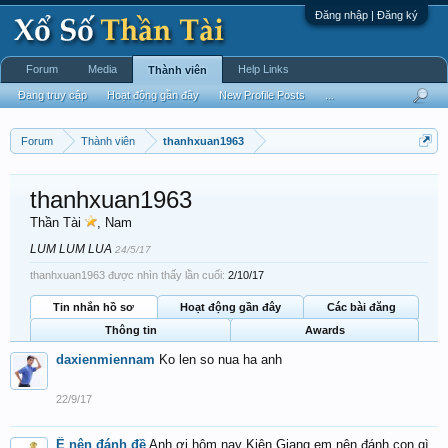
Đăng nhập | Đăng ký
Forum
Media
Help Links
Thành viên
Đang truy cập
Hoạt động gần đây
New Profile Posts
...
Forum
Thành viên
thanhxuan1963
thanhxuan1963
Thần Tài
, Nam
LUM LUM LUA
24/5/17
thanhxuan1963 được nhìn thấy lần cuối:
2/10/17
Tin nhắn hồ sơ
Hoạt động gần đây
Các bài đăng
Thông tin
Awards
daxienmiennam
Ko len so nua ha anh
22/9/17
Ế nên đánh đề
Anh ơi hôm nay Kiên Giang em nên đánh con gì,