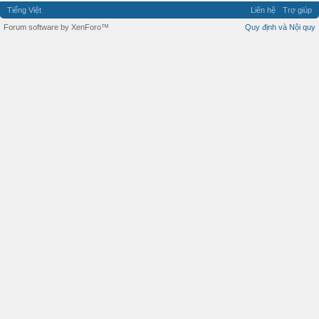
Tiếng Việt
Liên hệ
Trợ giúp
Forum software by XenForo™
Quy định và Nội quy