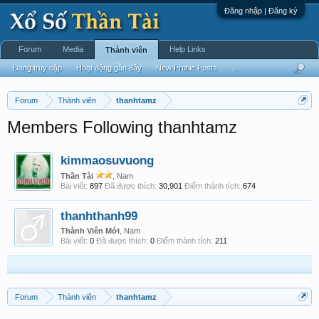
Đăng nhập | Đăng ký
Forum
Media
Help Links
Thành viên
Đang truy cập
Hoạt động gần đây
New Profile Posts
...
Forum
Thành viên
thanhtamz
Members Following thanhtamz
kimmaosuvuong
Thần Tài
, Nam
Bài viết:
897
Đã được thích:
30,901
Điểm thành tích:
674
thanhthanh99
Thành Viên Mới
, Nam
Bài viết:
0
Đã được thích:
0
Điểm thành tích:
211
Forum
Thành viên
thanhtamz