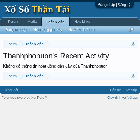
Đăng nhập | Đăng ký
Forum
Media
Help Links
Thành viên
Đang truy cập
Hoạt động gần đây
New Profile Posts
...
Forum
Thành viên
Thanhphobuon's Recent Activity
Không có thông tin hoạt động gần đây của Thanhphobuon.
Forum
Thành viên
Tiếng Việt
Liên hệ
Trợ giúp
Forum software by XenForo™
Quy định và Nội quy