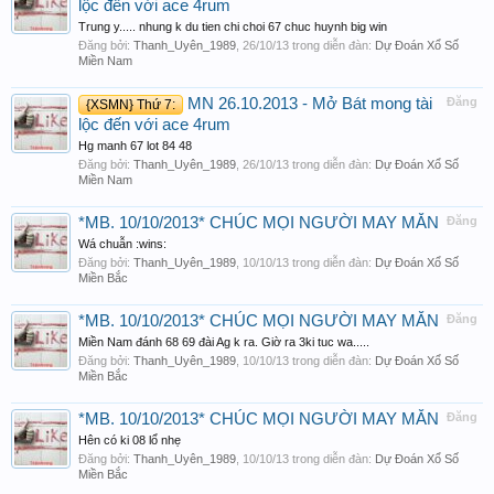
lộc đến với ace 4rum
Trung y..... nhung k du tien chi choi 67 chuc huynh big win
Đăng bởi:
Thanh_Uyên_1989
,
26/10/13
trong diễn đàn:
Dự Đoán Xổ Số
Miền Nam
MN 26.10.2013 - Mở Bát mong tài
Đăng
{XSMN} Thứ 7:
lộc đến với ace 4rum
Hg manh 67 lot 84 48
Đăng bởi:
Thanh_Uyên_1989
,
26/10/13
trong diễn đàn:
Dự Đoán Xổ Số
Miền Nam
*MB. 10/10/2013* CHÚC MỌI NGƯỜI MAY MẮN
Đăng
Wá chuẫn :wins:
Đăng bởi:
Thanh_Uyên_1989
,
10/10/13
trong diễn đàn:
Dự Đoán Xổ Số
Miền Bắc
*MB. 10/10/2013* CHÚC MỌI NGƯỜI MAY MẮN
Đăng
Miền Nam đánh 68 69 đài Ag k ra. Giờ ra 3ki tuc wa.....
Đăng bởi:
Thanh_Uyên_1989
,
10/10/13
trong diễn đàn:
Dự Đoán Xổ Số
Miền Bắc
*MB. 10/10/2013* CHÚC MỌI NGƯỜI MAY MẮN
Đăng
Hên có ki 08 lổ nhẹ
Đăng bởi:
Thanh_Uyên_1989
,
10/10/13
trong diễn đàn:
Dự Đoán Xổ Số
Miền Bắc