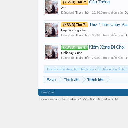
Cầu Thông
{XSMB} Thứ 7:
242
Đăng bởi:
Thánh hên
,
20/4/19
trong diễn đàn:
Dự
Thứ 7 Tiền Chảy Vào
{XSMB} Thứ 7:
Đẹp để cúng à bạn
Đăng bởi:
Thánh hên
,
30/3/19
trong diễn đàn:
Dự
Kiếm Xèng Đi Chơi
{XSMB} Thứ 4:
Chắc tay k bác
Đăng bởi:
Thánh hên
,
26/3/19
trong diễn đàn:
Dự
Tìm tất cả nội dung bởi Thánh hên
Tìm tất cả chủ đề bởi
Forum
Thành viên
Thánh hên
Tiếng Việt
Forum software by XenForo™
©2010-2016 XenForo Ltd.