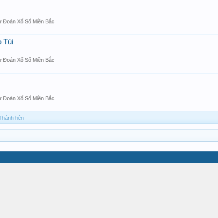
 Đoán Xổ Số Miền Bắc
 Túi
 Đoán Xổ Số Miền Bắc
 Đoán Xổ Số Miền Bắc
 Thánh hên