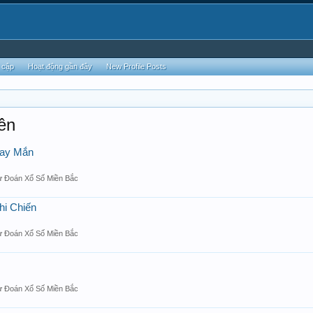
 cập
Hoạt động gần đây
New Profile Posts
ên
ay Mắn
 Đoán Xổ Số Miền Bắc
i Chiến
 Đoán Xổ Số Miền Bắc
 Đoán Xổ Số Miền Bắc