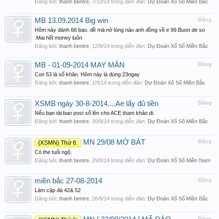
Đăng bởi:
thanh bentre
,
7/10/14
trong diễn đàn:
Dự Đoán Xổ Số Miền Bắc
MB 13.09.2014 Big win
Đăng
Hôm này đánh 66 bao. đề mà nở lòng nào anh đồng về e 99.Buon de so
.Mai hết money luôn
Đăng bởi:
thanh bentre
,
12/9/14
trong diễn đàn:
Dự Đoán Xổ Số Miền Bắc
MB - 01-09-2014 MAY MẮN
Đăng
Con 53 là số khăn. Hôm này là đúng 23ngay
Đăng bởi:
thanh bentre
,
1/9/14
trong diễn đàn:
Dự Đoán Xổ Số Miền Bắc
XSMB ngày 30-8-2014....Ae lấy đủ tiền
Đăng
Nếu bạn tài ban post số lên cho ACE tham khảo di.
Đăng bởi:
thanh bentre
,
30/8/14
trong diễn đàn:
Dự Đoán Xổ Số Miền Bắc
MN 29/08 MỞ BÁT
Đăng
{XSMN} Thứ 6:
Có the tuổi ngộ.
Đăng bởi:
thanh bentre
,
29/8/14
trong diễn đàn:
Dự Đoán Xổ Số Miền Nam
miền bắc 27-08-2014
Đăng
Làm cặp đá 42& 52
Đăng bởi:
thanh bentre
,
26/8/14
trong diễn đàn:
Dự Đoán Xổ Số Miền Bắc
Đăng