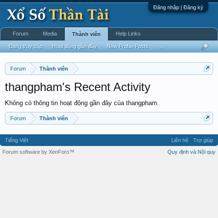
Đăng nhập | Đăng ký
Forum
Media
Help Links
Thành viên
Đang truy cập
Hoạt động gần đây
New Profile Posts
...
Forum
Thành viên
thangpham's Recent Activity
Không có thông tin hoạt động gần đây của thangpham.
Forum
Thành viên
Tiếng Việt
Liên hệ
Trợ giúp
Forum software by XenForo™
Quy định và Nội quy