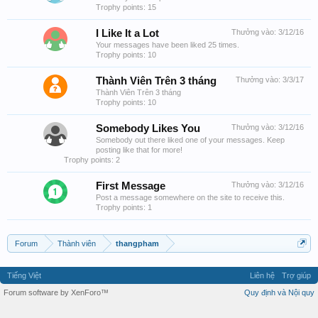
Trophy points: 15
I Like It a Lot
Thưởng vào:
3/12/16
Your messages have been liked 25 times.
Trophy points: 10
Thành Viên Trên 3 tháng
Thưởng vào:
3/3/17
Thành Viên Trên 3 tháng
Trophy points: 10
Somebody Likes You
Thưởng vào:
3/12/16
Somebody out there liked one of your messages. Keep
posting like that for more!
Trophy points: 2
First Message
Thưởng vào:
3/12/16
Post a message somewhere on the site to receive this.
Trophy points: 1
Forum
Thành viên
thangpham
Tiếng Việt
Liên hệ
Trợ giúp
Forum software by XenForo™
Quy định và Nội quy