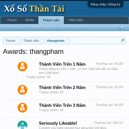
Đăng nhập | Đăng ký
Forum
Media
Help Links
Thành viên
Đang truy cập
Hoạt động gần đây
New Profile Posts
...
Forum
Thành viên
thangpham
Awards: thangpham
Thành Viên Trên 1 Năm
Thưởng vào:
8/1/20
Thành đăng ký trên 1 năm, có hơn 1000 bài viết và nhận
hơn 1000 likes
Trophy points: 50
Thành Viên Trên 2 Năm
Thưởng vào:
8/1/20
Trophy points: 50
Thành Viên Trên 3 Năm
Thưởng vào:
8/1/20
Trophy points: 50
Seriously Likeable!
Thưởng vào:
20/1/17
Content you have posted has attracted 100 likes.