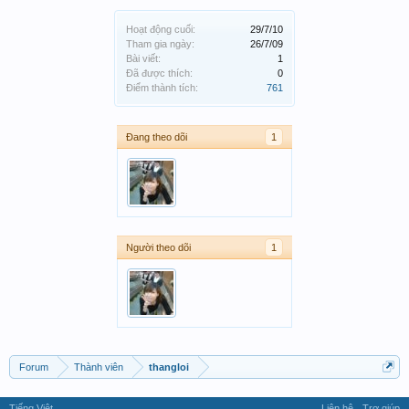
Hoạt động cuối:
29/7/10
Tham gia ngày:
26/7/09
Bài viết:
1
Đã được thích:
0
Điểm thành tích:
761
Đang theo dõi
1
Người theo dõi
1
Forum
Thành viên
thangloi
Tiếng Việt
Liên hệ
Trợ giúp