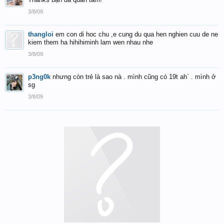
3/8/09
thangloi
em con di hoc chu ,e cung du qua hen nghien cuu de ne
kiem them ha hihihiminh lam wen nhau nhe
3/8/09
p3ng0k
nhưng còn trẻ là sao nà . mình cũng có 19t ah` . mình ở
sg
3/8/09