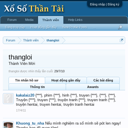
Đăng nhập | Đăng ký
Forum
Media
Help Links
Thành viên
Đang truy cập
Hoạt động gần đây
New Profile Posts
...
Forum
Thành viên
thangloi
thangloi
Thành Viên Mới
thangloi được nhìn thấy lần cuối:
29/7/10
Tin nhắn hồ sơ
Hoạt động gần đây
Các bài đăng
Thông tin
Awards
kakalaiz20
{***}, phim {***}, hinh {***}, truyen {***}, {***}, {***},
Truyện {***}, truyen {***}, truyện tranh {***}, truyen tranh {***},
truyện hentai, truyen hentai, truyện tranh hentai
17/4/11
Khuong_tu_nha
Nếu mình nghiệm ra số mình sẽ pót len ngay!
Thanks bạn đã quan tâm!