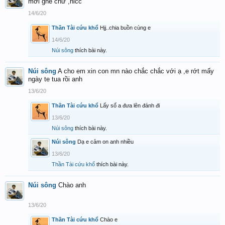
mới ghê chứ ,hicc
14/6/20
Thần Tài cứu khổ
Hjj..chia buồn cùng e
14/6/20
Núi sông
thích bài này.
Núi sông
A cho em xin con mn nào chắc chắc với ạ ,e rớt mấy
ngày te tua rồi anh
13/6/20
Thần Tài cứu khổ
Lấy số a đưa lên đánh đi
13/6/20
Núi sông
thích bài này.
Núi sông
Dạ e cảm on anh nhiều
13/6/20
Thần Tài cứu khổ
thích bài này.
Núi sông
Chào anh
13/6/20
Thần Tài cứu khổ
Chào e