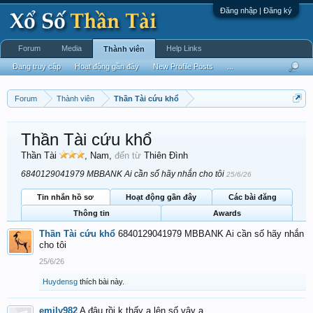
Đăng nhập | Đăng ký
Forum
Media
Help Links
Thành viên
Đang truy cập
Hoạt động gần đây
New Profile Posts
...
Forum
Thành viên
Thần Tài cứu khổ
Thần Tài cứu khổ
Thần Tài
, Nam,
đến từ
Thiên Đình
6840129041979 MBBANK Ai cần số hãy nhắn cho tôi
25/6/26
Tin nhắn hồ sơ
Hoạt động gần đây
Các bài đăng
Thông tin
Awards
Thần Tài cứu khổ
6840129041979 MBBANK Ai cần số hãy nhắn
cho tôi
25/6/26
Huydensg
thích bài này.
emily982
A đâu rồi k thấy a lên số vậy a