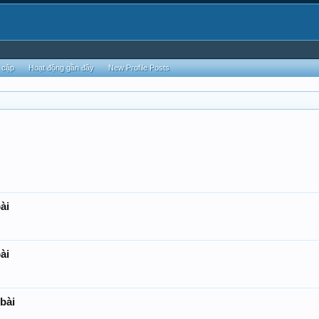
 cập
Hoạt động gần đây
New Profile Posts
ài
ài
 bài