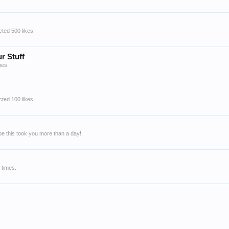
ted 500 likes.
r Stuff
mes.
ted 100 likes.
e this took you more than a day!
 times.