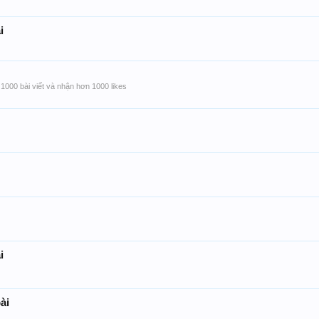
i
1000 bài viết và nhận hơn 1000 likes
i
ài