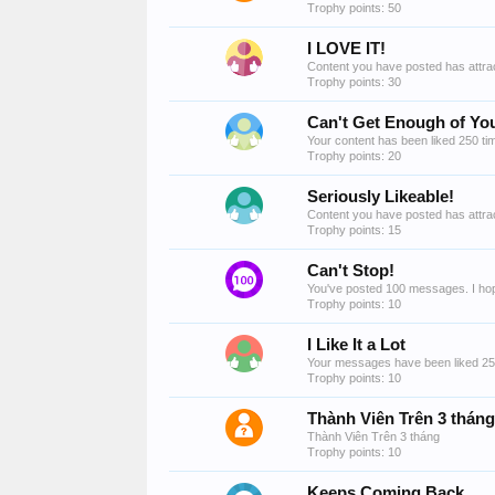
Trophy points: 50
I LOVE IT!
Content you have posted has attrac
Trophy points: 30
Can't Get Enough of You
Your content has been liked 250 ti
Trophy points: 20
Seriously Likeable!
Content you have posted has attrac
Trophy points: 15
Can't Stop!
You've posted 100 messages. I hop
Trophy points: 10
I Like It a Lot
Your messages have been liked 25
Trophy points: 10
Thành Viên Trên 3 tháng
Thành Viên Trên 3 tháng
Trophy points: 10
Keeps Coming Back