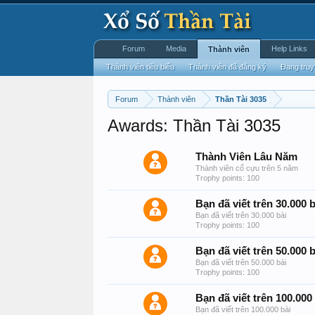
Forum
Media
Help Links
Thành viên
Thành viên tiêu biểu
Thành viên đã đăng ký
Đang truy
Forum
Thành viên
Thần Tài 3035
Awards: Thần Tài 3035
Thành Viên Lâu Năm
Thành viên cổ cựu trên 5 năm
Trophy points: 100
Bạn đã viết trên 30.000 b
Bạn đã viết trên 30.000 bài
Trophy points: 100
Bạn đã viết trên 50.000 b
Bạn đã viết trên 50.000 bài
Trophy points: 100
Bạn đã viết trên 100.000
Bạn đã viết trên 100.000 bài