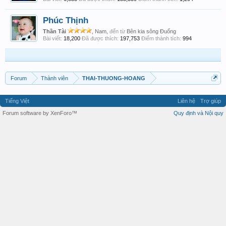
Phúc Thịnh
Thần Tài
, Nam,
đến từ
Bên kia sông Đuống
Bài viết:
18,200
Đã được thích:
197,753
Điểm thành tích:
994
Forum
Thành viên
THAI-THUONG-HOANG
Tiếng Việt
Liên hệ
Trợ giúp
Forum software by XenForo™
Quy định và Nội quy