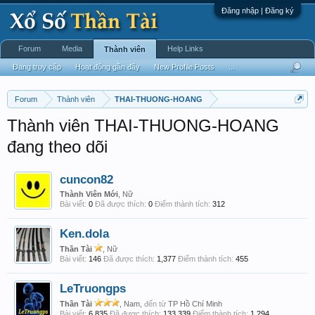
Đăng nhập | Đăng ký
Forum
Media
Help Links
Thành viên
Đang truy cập
Hoạt động gần đây
New Profile Posts
...
Forum
Thành viên
THAI-THUONG-HOANG
Thành viên THAI-THUONG-HOANG
đang theo dõi
cuncon82
Thành Viên Mới
, Nữ
Bài viết:
0
Đã được thích:
0
Điểm thành tích:
312
Ken.dola
Thần Tài
, Nữ
Bài viết:
146
Đã được thích:
1,377
Điểm thành tích:
455
LeTruongps
Thần Tài
, Nam,
đến từ
TP Hồ Chí Minh
Bài viết:
6,835
Đã được thích:
133,339
Điểm thành tích:
1,294