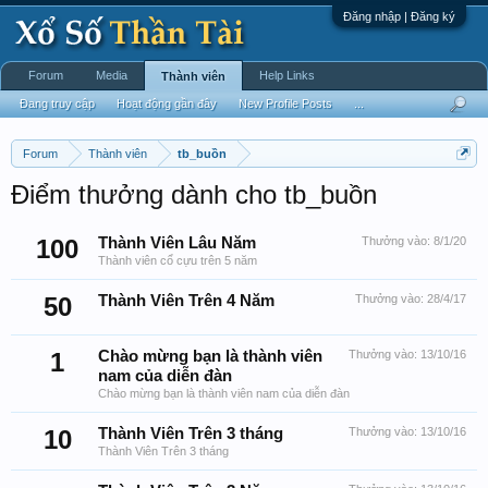
Đăng nhập | Đăng ký
Forum
Media
Help Links
Thành viên
Đang truy cập
Hoạt động gần đây
New Profile Posts
...
Forum
Thành viên
tb_buồn
Điểm thưởng dành cho tb_buồn
100
Thành Viên Lâu Năm
Thưởng vào:
8/1/20
Thành viên cổ cựu trên 5 năm
50
Thành Viên Trên 4 Năm
Thưởng vào:
28/4/17
1
Chào mừng bạn là thành viên
Thưởng vào:
13/10/16
nam của diễn đàn
Chào mừng bạn là thành viên nam của diễn đàn
10
Thành Viên Trên 3 tháng
Thưởng vào:
13/10/16
Thành Viên Trên 3 tháng