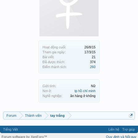
Hoạt động cuối:
26/8/15
Tham gia ngày:
17/3/15
Bài viết:
21
Đã được thích:
374
Điểm thành tích:
260
Giới tính:
Nữ
Nơi ở:
tp hồ chí minh
Nghề nghiệp:
ăn hàng ở không
Forum
Thành viên
tay trắng
Tiếng Việt
Liên hệ
Trợ giúp
Forum software by XenForo™
Quy định và Nội quy