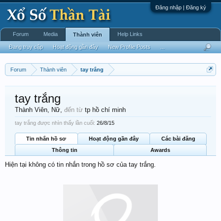
Đăng nhập | Đăng ký
Forum
Media
Help Links
Thành viên
Đang truy cập
Hoạt động gần đây
New Profile Posts
...
Forum
Thành viên
tay trắng
tay trắng
Thành Viên
, Nữ,
đến từ
tp hồ chí minh
tay trắng được nhìn thấy lần cuối:
26/8/15
Tin nhắn hồ sơ
Hoạt động gần đây
Các bài đăng
Thông tin
Awards
Hiện tại không có tin nhắn trong hồ sơ của tay trắng.