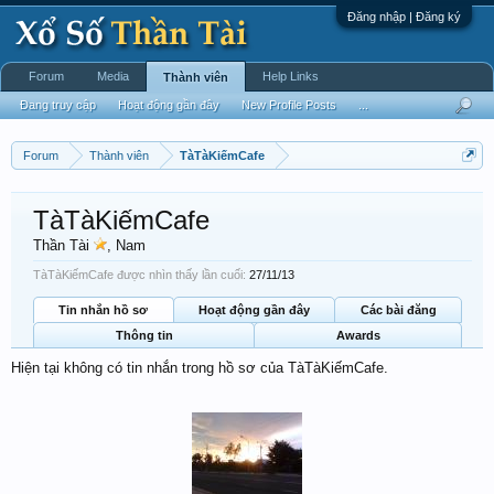
Đăng nhập | Đăng ký
Forum
Media
Help Links
Thành viên
Đang truy cập
Hoạt động gần đây
New Profile Posts
...
Forum
Thành viên
TàTàKiếmCafe
TàTàKiếmCafe
Thần Tài
, Nam
TàTàKiếmCafe được nhìn thấy lần cuối:
27/11/13
Tin nhắn hồ sơ
Hoạt động gần đây
Các bài đăng
Thông tin
Awards
Hiện tại không có tin nhắn trong hồ sơ của TàTàKiếmCafe.