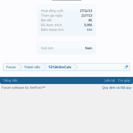
Hoạt động cuối:
27/11/13
Tham gia ngày:
21/7/13
Bài viết:
85
Đã được thích:
3,056
Điểm thành tích:
444
Giới tính:
Nam
Forum
Thành viên
TàTàKiếmCafe
Tiếng Việt
Liên hệ
Trợ giúp
Forum software by XenForo™
Quy định và Nội quy