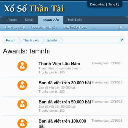
Đăng nhập | Đăng ký
Forum
Media
Help Links
Thành viên
Đang truy cập
Hoạt động gần đây
New Profile Posts
...
Forum
Thành viên
tamnhi
Awards: tamnhi
Thành Viên Lâu Năm
Thưởng vào:
13/10/16
Thành viên cổ cựu trên 5 năm
Trophy points: 100
Bạn đã viết trên 30.000 bài
Thưởng vào:
13/10/16
Bạn đã viết trên 30.000 bài
Trophy points: 100
Bạn đã viết trên 50.000 bài
Thưởng vào:
13/10/16
Bạn đã viết trên 50.000 bài
Trophy points: 100
Bạn đã viết trên 100.000
Thưởng vào:
13/10/16
bài