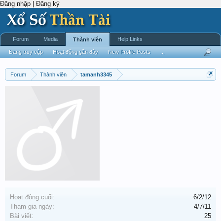
Đăng nhập | Đăng ký
Forum
Media
Help Links
Thành viên
Đang truy cập
Hoạt động gần đây
New Profile Posts
...
Forum
Thành viên
tamanh3345
Hoạt động cuối:
6/2/12
Tham gia ngày:
4/7/11
Bài viết:
25