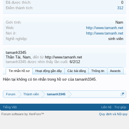
Đã được thích:
0
Điểm thành tích:
312
Giới tính:
Nam
Web:
http://www.tamanh.net
Nơi ở:
http://www.tamanh.net
Nghề nghiệp:
sinh viên
tamanh3345
Thần Tài
, Nam,
đến từ
http://www.tamanh.net
tamanh3345 được nhìn thấy lần cuối:
6/2/12
Tin nhắn hồ sơ
Hoạt động gần đây
Các bài đăng
Thông tin
Awards
Hiện tại không có tin nhắn trong hồ sơ của tamanh3345.
Forum
Thành viên
tamanh3345
Tiếng Việt
Liên hệ
Trợ giúp
Forum software by XenForo™
Quy định và Nội quy