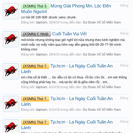
Mừng Giải Phóng Mn. Lộc Đến
Đăng
{XSMN} Thứ 3:
Muôn Người!
cơ hội 08 108-908 :drunk::wins::drunk:
Đăng bởi:
tàipham
,
30/4/19
trong diễn đàn:
Dự Đoán Xổ Số Miền Nam
Cuối Tuần Vui Vẻ!
Đăng
{XSMN} C Nhật:
mới khỏe nhưng không bao giờ nghĩ tới nữa nhưng theo kinh nghiệm mà
mình mắc nợ mấy năm qua hôm nay tiền.giang thôi 68-28-77-90 mình
không chơi
Đăng bởi:
tàipham
,
28/4/19
trong diễn đàn:
Dự Đoán Xổ Số Miền Nam
Tp.hcm - La Ngày Cuối Tuần An
Đăng
{XSMN} Thứ 7:
Lành
em chia sẽ là thiệt .... lúc đầu có ăn có thua. rồi lúc còn 2tr... em win thông .
cũng không phải hay ho... mà tại lúc đó là giữa năm rồi... em...
Đăng bởi:
tàipham
,
6/10/18
trong diễn đàn:
Dự Đoán Xổ Số Miền Nam
Tp.hcm - La Ngày Cuối Tuần An
Đăng
{XSMN} Thứ 7:
Lành
Đăng bởi:
tàipham
,
6/10/18
trong diễn đàn:
Dự Đoán Xổ Số Miền Nam
Tp.hcm - La Ngày Cuối Tuần An
Đăng
{XSMN} Thứ 7:
Lành