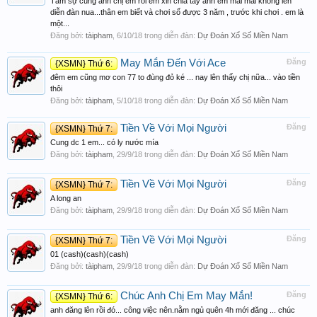
Tâm sự cùng anh chị em rồi em xin chia tay anh em mãi mãi không lên
diễn đàn nua...thân em biết và chơi số được 3 năm , trước khi chơi . em là
một...
Đăng bởi:
tàipham
,
6/10/18
trong diễn đàn:
Dự Đoán Xổ Số Miền Nam
May Mắn Đến Với Ace
Đăng
{XSMN} Thứ 6:
đêm em cũng mơ con 77 to đùng đỏ ké ... nay lên thấy chị nữa... vào tiền
thôi
Đăng bởi:
tàipham
,
5/10/18
trong diễn đàn:
Dự Đoán Xổ Số Miền Nam
Tiền Về Với Mọi Người
Đăng
{XSMN} Thứ 7:
Cung dc 1 em... có ly nước mía
Đăng bởi:
tàipham
,
29/9/18
trong diễn đàn:
Dự Đoán Xổ Số Miền Nam
Tiền Về Với Mọi Người
Đăng
{XSMN} Thứ 7:
A long an
Đăng bởi:
tàipham
,
29/9/18
trong diễn đàn:
Dự Đoán Xổ Số Miền Nam
Tiền Về Với Mọi Người
Đăng
{XSMN} Thứ 7:
01 (cash)(cash)(cash)
Đăng bởi:
tàipham
,
29/9/18
trong diễn đàn:
Dự Đoán Xổ Số Miền Nam
Chúc Anh Chị Em May Mắn!
Đăng
{XSMN} Thứ 6:
anh đăng lên rồi đó... công việc nên.nằm ngủ quên 4h mới đăng ... chúc