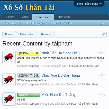
Đăng nhập | Đăng ký
Forum
Media
Help Links
Thành viên
Đang truy cập
Hoạt động gần đây
New Profile Posts
...
Forum
Thành viên
tàipham
Recent Content by tàipham
Nhất Tiễn Hạ Song Điêu
Đăng
{XSMN} Thứ 6:
đen tí Bình tỉnh lấy lại anh ơi Miền Nam 38 638-838 chúc anh lấy lại phong
độ
Đăng bởi:
tàipham
,
10/5/19
trong diễn đàn:
Dự Đoán Xổ Số Miền Nam
Chúc Ace Dđ Đại Thắng
Đăng
{XSMN} Thứ 5:
583 hôm qua nay mới ra
Đăng bởi:
tàipham
,
9/5/19
trong diễn đàn:
Dự Đoán Xổ Số Miền Nam
Miền Nam Đại Thắng
Đăng
{XSMN} Thứ 4:
83 583
Đăng bởi:
tàipham
,
8/5/19
trong diễn đàn:
Dự Đoán Xổ Số Miền Nam