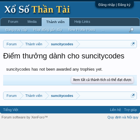
Đăng nhập | Đăng ký
Forum
Media
Help Links
Thành viên
Đang truy cập
Hoạt động gần đây
New Profile Posts
...
Forum
Thành viên
suncitycodes
Điểm thưởng dành cho suncitycodes
suncitycodes has not been awarded any trophies yet.
Xem tất cả thành tích có thể đạt được
Forum
Thành viên
suncitycodes
Tiếng Việt
Liên hệ
Trợ giúp
Forum software by XenForo™
Quy định và Nội quy