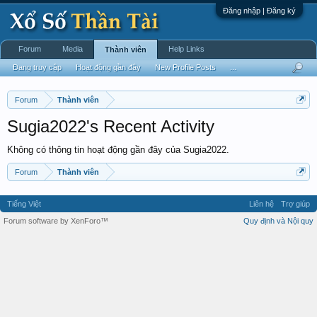
Đăng nhập | Đăng ký
Forum
Media
Help Links
Thành viên
Đang truy cập
Hoạt động gần đây
New Profile Posts
...
Forum
Thành viên
Sugia2022's Recent Activity
Không có thông tin hoạt động gần đây của Sugia2022.
Forum
Thành viên
Tiếng Việt
Liên hệ
Trợ giúp
Forum software by XenForo™
Quy định và Nội quy