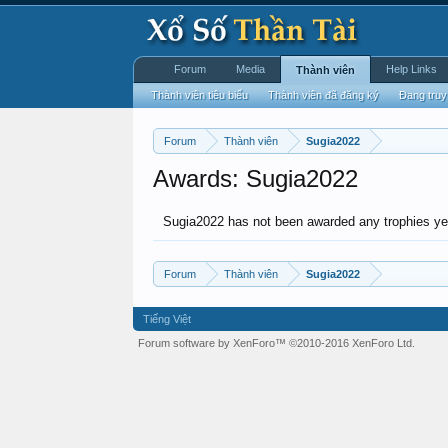
Forum
Media
Help Links
Thành viên
Thành viên tiêu biểu
Thành viên đã đăng ký
Đang truy
Forum
Thành viên
Sugia2022
Awards: Sugia2022
Sugia2022 has not been awarded any trophies ye
Forum
Thành viên
Sugia2022
Tiếng Việt
Forum software by XenForo™
©2010-2016 XenForo Ltd.