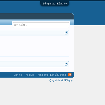
Đăng nhập | Đăng ký
Liên hệ
Trợ giúp
Trang chủ
Lên đầu trang
Quy định và Nội quy