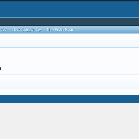
 cập
Hoạt động gần đây
New Profile Posts
t.