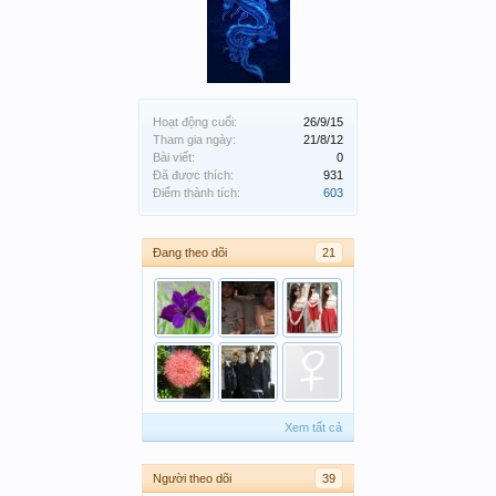
Hoạt động cuối:
26/9/15
Tham gia ngày:
21/8/12
Bài viết:
0
Đã được thích:
931
Điểm thành tích:
603
Đang theo dõi
21
Xem tất cả
Người theo dõi
39