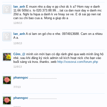
lan_anh
E muon nho a day e pp choi dc k a? Hom nay e danh
11.66 500d.s. lo 020.373.88.99....tat ca dan nuoi day e danh mc
20d a. Nghi la hqua a danh k ve hnay se ve. E di sai pp nen rat
can su chi bao cua a. Mong a giup do a
12/8/13
lan_anh
A oi lam on gd cho e nhe. 0974913688. Cam on a nhieu
A a.
12/8/13
Cớm_@
mình xin mời bạn có dịp rảnh ghé qua web mình ũng hộ
nhé..sau khi đăng ký nick admin sẽ kích hoạt nick cho bạn vào
buổi sáng và trưa..thanks..web
http://xosovui.com/forum.php
11/8/13
phanngoc
.............................
7/7/13
phanngoc
.............................