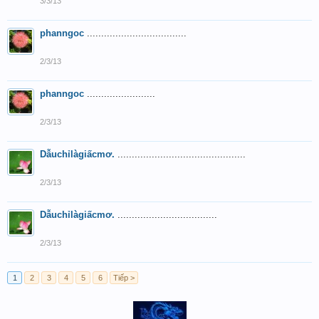
3/3/13
phanngoc
...................................
2/3/13
phanngoc
........................
2/3/13
Dẫuchỉlàgiấcmơ.
.............................................
2/3/13
Dẫuchỉlàgiấcmơ.
...................................
2/3/13
1
2
3
4
5
6
Tiếp >