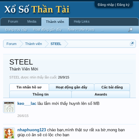
Đăng nhập | Đăng ký
Forum
Media
Help Links
Thành viên
Đang truy cập
Hoạt động gần đây
New Profile Posts
...
Forum
Thành viên
STEEL
STEEL
Thành Viên Mới
STEEL được nhìn thấy lần cuối:
26/9/15
Tin nhắn hồ sơ
Hoạt động gần đây
Các bài đăng
Thông tin
Awards
keo___lac
lâu lắm mới thấy huynh lên số MB
26/6/15
nhaphuong123
chào bạn,mình thật sự rất xa bờ,mong bạn
giúp.có ăn sẽ có lộc cho bạn