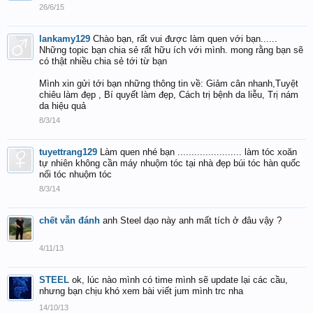
26/6/15
lankamy129
Chào bạn, rất vui được làm quen với bạn......
Những topic bạn chia sẻ rất hữu ích với mình. mong rằng bạn sẽ
có thật nhiều chia sẻ tới từ bạn
Mình xin gửi tới bạn những thông tin về: Giảm cân nhanh,Tuyệt
chiêu làm đẹp , Bí quyết làm đẹp, Cách trị bệnh da liễu, Trị nám
da hiệu quả
8/3/14
tuyettrang129
Làm quen nhé bạn ....................... làm tóc xoăn
tự nhiên không cần máy nhuộm tóc tại nhà đẹp búi tóc hàn quốc
nối tóc nhuộm tóc
8/3/14
chết vẫn đánh
anh Steel dạo này anh mất tích ở đâu vậy ?
4/11/13
STEEL
ok, lúc nào mình có time mình sẽ update lại các cầu,
nhưng bạn chịu khó xem bài viết jum mình trc nha
14/10/13