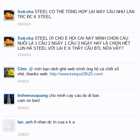
Xstt.nha
STEEL CÓ THỂ TỔNG HỢP LẠI MẤY CẦU NHƯ LẦN
TRC ĐC K STEEL,
13/10/13
Xstt.nha
STEEL ƠI CHO E HỎI CÁI NÀY MÌNH CHỌN CẦU
NUÔI LÀ 1 CẦU 2 NGÀY 1 CẦU 3 NGÀY HAY LÀ CHỌN HẾT
LUN HẢ STEEL.VỚI LẠI E K THẤY CẦU BTL NỮA VẬY?
13/10/13
Cớm_@
mời bạn rảnh ghé web mình ủng hộ và chốt số
nhé..thanks web:
http://www.ketqua18h25.com/
4/10/13
tinhemxuquang
cho minh cay cau do di ban.
cam on ban!
3/10/13
lan_anh
A nhan dc tn cua e k a
13/8/13