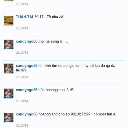
26/10/14
THẦN TÀI 39
17 . 78 nha đệ.
26/10/14
candyngo86
thôi rùi song ơi....
25/10/14
candyngo86
lô mình ôm eo songlo lun.mấy số kia đá qa đá
lại.hjhj
25/10/14
candyngo86
của hoanggiang là đề
25/10/14
candyngo86
hoanggiang cho so 90;10;33;99...có post lên â
25/10/14