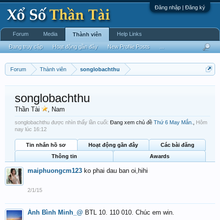
Đăng nhập | Đăng ký
Forum
Media
Help Links
Thành viên
Đang truy cập
Hoạt động gần đây
New Profile Posts
...
Forum
Thành viên
songlobachthu
songlobachthu
Thần Tài
, Nam
songlobachthu được nhìn thấy lần cuối:
Đang xem chủ đề
Thứ 6 May Mắn.
,
Hôm
nay lúc 16:12
Tin nhắn hồ sơ
Hoạt động gần đây
Các bài đăng
Thông tin
Awards
maiphuongcm123
ko phai dau ban oi,hihi
2/1/15
Ánh Bình Minh_@
BTL 10. 110 010. Chúc em win.