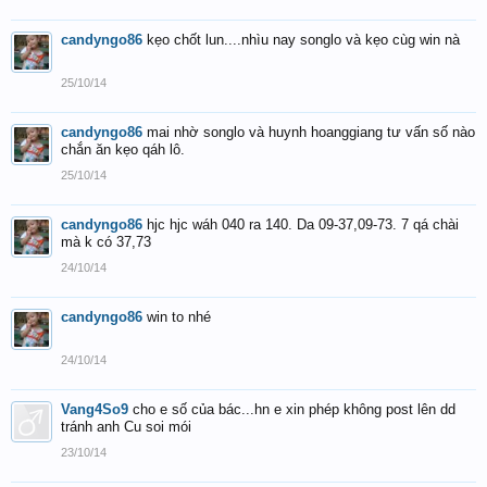
candyngo86
kẹo chốt lun....nhìu nay songlo và kẹo cùg win nà
25/10/14
candyngo86
mai nhờ songlo và huynh hoanggiang tư vấn số nào
chắn ăn kẹo qáh lô.
25/10/14
candyngo86
hjc hjc wáh 040 ra 140. Da 09-37,09-73. 7 qá chài
mà k có 37,73
24/10/14
candyngo86
win to nhé
24/10/14
Vang4So9
cho e số của bác...hn e xin phép không post lên dd
tránh anh Cu soi mói
23/10/14