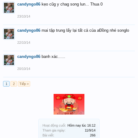
candyngo86
kẹo cũg y chag song lun... Thua 0
23/10/14
candyngo86
mai tập trung lấy lại tất cả của aĐồng nhé songlo
22/10/14
candyngo86
banh xác......
20/10/14
1
2
Tiếp >
Hoạt động cuối:
Hôm nay lúc 16:12
Tham gia ngày:
11/9/14
Bài viết:
266