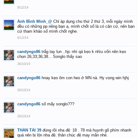
8/12/14
Ánh Bình Minh_@
Chỉ áp dụng cho thứ 2 thứ 3, mỗi ngày mình
đều có những pp riêng bạn ạ, mình chốt số là có căn cứ, nên bạn
cứ tham khảo số mình chốt nghe.
6/12/14
candyngo86
trắg tay lun ..hjc nhì qá kẹo k nhìu vốn nên kẹo
chọn 26;33;36;38... Songlo thấy sao
26/10/14
candyngo86
hnay kẹo ôm con heo ở MN nà. Hy vọng win hjhj
26/10/14
candyngo86
số mấy songlo???
26/10/14
THẦN TÀI 39
đúng rồi nha đệ: 18 . 78 mà huynh gõ phím nhanh
quá nên bị lộn nha đệ. thân chúc đệ may mắn nhé.