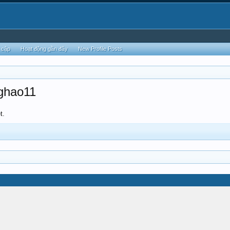
 cập
Hoạt động gần đây
New Profile Posts
ghao11
t.