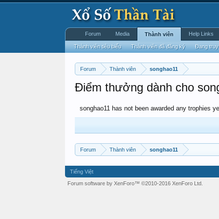
Forum
Media
Help Links
Thành viên
Thành viên tiêu biểu
Thành viên đã đăng ký
Đang truy
Forum
Thành viên
songhao11
Điểm thưởng dành cho son
songhao11 has not been awarded any trophies ye
Forum
Thành viên
songhao11
Tiếng Việt
Forum software by XenForo™
©2010-2016 XenForo Ltd.