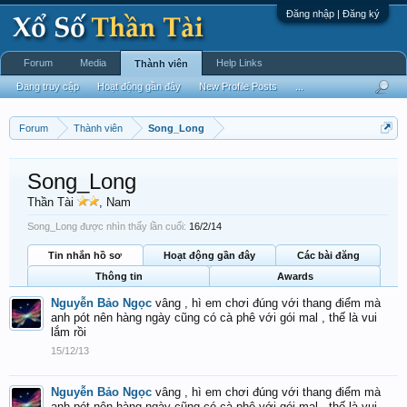
Đăng nhập | Đăng ký
Forum
Media
Help Links
Thành viên
Đang truy cập
Hoạt động gần đây
New Profile Posts
...
Forum
Thành viên
Song_Long
Song_Long
Thần Tài
, Nam
Song_Long được nhìn thấy lần cuối:
16/2/14
Tin nhắn hồ sơ
Hoạt động gần đây
Các bài đăng
Thông tin
Awards
Nguyễn Bảo Ngọc
vâng , hì em chơi đúng với thang điểm mà
anh pót nên hàng ngày cũng có cà phê với gói mal , thế là vui
lắm rồi
15/12/13
Nguyễn Bảo Ngọc
vâng , hì em chơi đúng với thang điểm mà
anh pót nên hàng ngày cũng có cà phê với gói mal , thế là vui