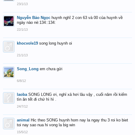
23/1/13
Nguyễn Bảo Ngọc
huynh nghĩ 2 con 63 và 00 của huynh về
ngày nào nè:134::134:
22/1/13
khocvole19
song long huynh oi
21/1/13
Song_Long
em chưa gửi
6/8/12
laoba
SONG LONG ơi, nghỉ xả hơi lâu vậy , cuối năm rồi kiếm
tìn ăn tết đi chứ hì hì .
24/7/12
animal
Hic theo SONG huynh hom nay la ngay thu 3 roi ko biet
toi nay sao nua hi vong la big win
15/5/12