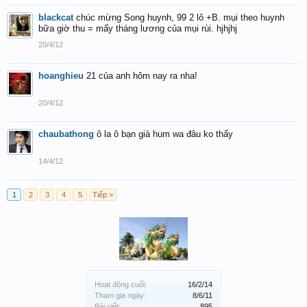
blackcat
chúc mừng Song huynh, 99 2 lô +B. mụi theo huynh
bữa giờ thu = mấy tháng lương của mụi rùi. hjhjhj
20/4/12
hoanghieu
21 của anh hôm nay ra nha!
20/4/12
chaubathong
ô la ô bạn già hum wa đâu ko thấy
14/4/12
1
2
3
4
5
Tiếp >
Hoạt động cuối:
16/2/14
Tham gia ngày:
8/6/11
Bài viết:
895