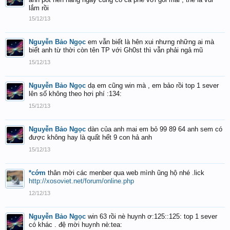
lắm rồi
15/12/13
Nguyễn Bảo Ngọc
em vẫn biết là hên xui nhưng những ai mà
biết anh từ thời còn tên TP với Gh0st thì vẫn phải ngả mũ
15/12/13
Nguyễn Bảo Ngọc
dạ em cũng win mà , em bảo rồi top 1 sever
lên số không theo hơi phí :134:
15/12/13
Nguyễn Bảo Ngọc
dàn của anh mai em bỏ 99 89 64 anh sem có
được không hay là quất hết 9 con hả anh
15/12/13
*cớm
thân mời các menber qua web mình ũng hộ nhé .lick
http://xosoviet.net/forum/online.php
12/12/13
Nguyễn Bảo Ngọc
win 63 rồi nè huynh ơ:125::125: top 1 sever
có khác . đệ mời huynh nè:tea: