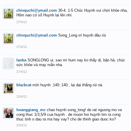
chivquchi@ymail.com
30-4, 1-5 Chúc Huynh vui chơi khỏe nha,
Hôm nao có số Huynh lại lên nhí.
27/4/12
chivquchi@ymail.com
Song_Long ơi huynh đâu rùi
27/4/12
laoba
SONGLONG ui, sao mí hum nay ko thấy dị, bận hả, chúc
sức khỏe và may mắn nha.
27/4/12
blackcat
mời huynh :140::140:, lại đại thắng rùi nà.
23/4/12
hoanggiang_mc
chao huynh song_long! de rat nguong mo ve
cong thuc 1/3,5/9 cua huynh . de muon hoi huynh tim ra cong
thuc tinh o dau ra ma hay vay? cho de thinh giao duoc ko?
23/4/12