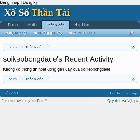
Đăng nhập | Đăng ký
Forum
Media
Help Links
Thành viên
Đang truy cập
Hoạt động gần đây
New Profile Posts
...
Forum
Thành viên
soikeobongdade's Recent Activity
Không có thông tin hoạt động gần đây của soikeobongdade.
Forum
Thành viên
Tiếng Việt
Liên hệ
Trợ giúp
Forum software by XenForo™
Quy định và Nội quy