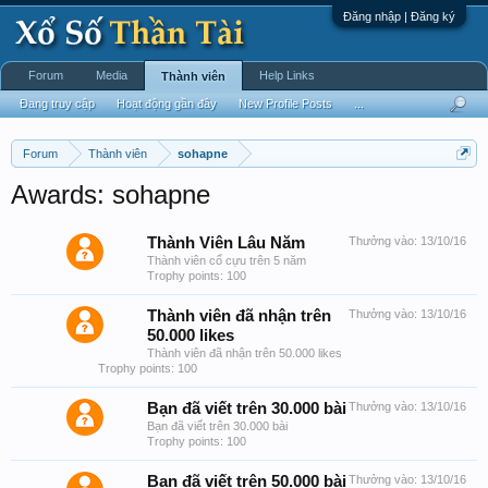
Đăng nhập | Đăng ký
Forum
Media
Help Links
Thành viên
Đang truy cập
Hoạt động gần đây
New Profile Posts
...
Forum
Thành viên
sohapne
Awards: sohapne
Thành Viên Lâu Năm
Thưởng vào:
13/10/16
Thành viên cổ cựu trên 5 năm
Trophy points: 100
Thành viên đã nhận trên
Thưởng vào:
13/10/16
50.000 likes
Thành viên đã nhận trên 50.000 likes
Trophy points: 100
Bạn đã viết trên 30.000 bài
Thưởng vào:
13/10/16
Bạn đã viết trên 30.000 bài
Trophy points: 100
Bạn đã viết trên 50.000 bài
Thưởng vào:
13/10/16