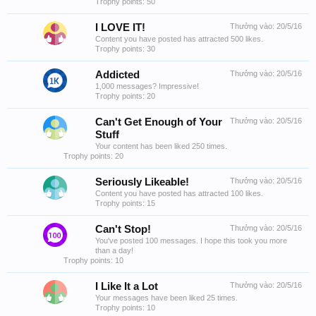
Trophy points: 50
I LOVE IT!
Thưởng vào:
20/5/16
Content you have posted has attracted 500 likes.
Trophy points: 30
Addicted
Thưởng vào:
20/5/16
1,000 messages? Impressive!
Trophy points: 20
Can't Get Enough of Your
Thưởng vào:
20/5/16
Stuff
Your content has been liked 250 times.
Trophy points: 20
Seriously Likeable!
Thưởng vào:
20/5/16
Content you have posted has attracted 100 likes.
Trophy points: 15
Can't Stop!
Thưởng vào:
20/5/16
You've posted 100 messages. I hope this took you more
than a day!
Trophy points: 10
I Like It a Lot
Thưởng vào:
20/5/16
Your messages have been liked 25 times.
Trophy points: 10