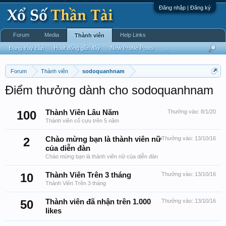
Đăng nhập | Đăng ký
Forum
Media
Help Links
Thành viên
Đang truy cập
Hoạt động gần đây
New Profile Posts
...
Forum
Thành viên
sodoquanhnam
Điểm thưởng dành cho sodoquanhnam
100
Thành Viên Lâu Năm
Thưởng vào:
8/1/20
Thành viên cổ cựu trên 5 năm
2
Chào mừng bạn là thành viên nữ
Thưởng vào:
13/10/16
của diễn đàn
Chào mừng bạn là thành viên nữ của diễn đàn
10
Thành Viên Trên 3 tháng
Thưởng vào:
13/10/16
Thành Viên Trên 3 tháng
50
Thành viên đã nhận trên 1.000
Thưởng vào:
13/10/16
likes