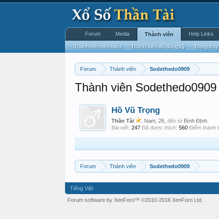
Forum
Media
Help Links
Thành viên
Thành viên tiêu biểu
Thành viên đã đăng ký
Đang truy
Forum
Thành viên
Sodethedo0909
Thành viên Sodethedo0909 
Hồ Vũ Trọng
Thần Tài
, Nam, 26,
đến từ
Bình ĐỊnh
Bài viết:
247
Đã được thích:
560
Điểm thành t
Forum
Thành viên
Sodethedo0909
Tiếng Việt
Forum software by XenForo™
©2010-2016 XenForo Ltd.