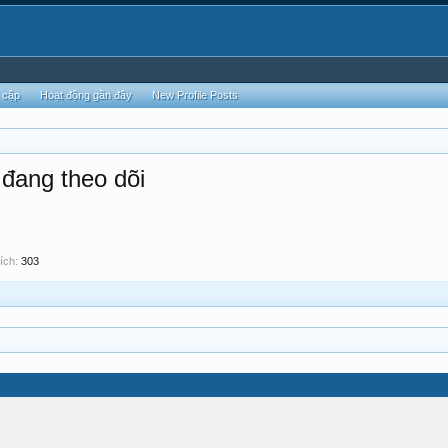
 cập
Hoạt động gần đây
New Profile Posts
đang theo dõi
ích:
303