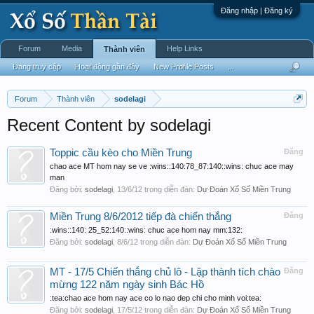
Đăng nhập | Đăng ký
Forum
Media
Help Links
Thành viên
Đang truy cập
Hoạt động gần đây
New Profile Posts
...
Forum
Thành viên
sodelagi
Recent Content by sodelagi
Toppic cầu kèo cho Miền Trung
Đăng
chao ace MT hom nay se ve :wins::140:78_87:140::wins: chuc ace may
man
Đăng bởi:
sodelagi
,
13/6/12
trong diễn đàn:
Dự Đoán Xổ Số Miền Trung
Miền Trung 8/6/2012 tiếp đà chiến thắng
Đăng
:wins::140: 25_52:140::wins: chuc ace hom nay mm:132:
Đăng bởi:
sodelagi
,
8/6/12
trong diễn đàn:
Dự Đoán Xổ Số Miền Trung
MT - 17/5 Chiến thắng chủ lô - Lập thành tích chào
Đăng
mừng 122 năm ngày sinh Bác Hồ
:tea:chao ace hom nay ace co lo nao dep chi cho minh voi:tea:
Đăng bởi:
sodelagi
,
17/5/12
trong diễn đàn:
Dự Đoán Xổ Số Miền Trung