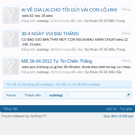
AI VỀ GIA LAI,CHO TÔI GỬI VÀI CON LÔ,HIHI
Đăng
:wins:52 :tea: 25:wins:
Đăng bởi:
sodelagi
,
11/5/12
trong diễn đàn:
Dự Đoán Xổ Số Miền Trung
30-4 NGÀY VUI ĐẠI THẮNG
Đăng
CO BAO GIO BAN THAY MOT CON NGUA MAU XANH CHUA?:wins:12
:140: 21:wins:
Đăng bởi:
sodelagi
,
30/4/12
trong diễn đàn:
Dự Đoán Xổ Số Miền Trung
MB 26-04-2012 Tự Tin Chiến Thắng
Đăng
:wins:ace oi khong co gj hon 35+49:wins::drunk:theo minh toi nay co t nhau
Đăng bởi:
sodelagi
,
26/4/12
trong diễn đàn:
Dự Đoán Xổ Số Miền Bắc
Tìm tất cả nội dung bởi sodelagi
Tìm tất cả chủ đề bởi sodelagi
Forum
Thành viên
sodelagi
Tiếng Việt
Liên hệ
Trợ giúp
Forum software by XenForo™
Quy định và Nội quy