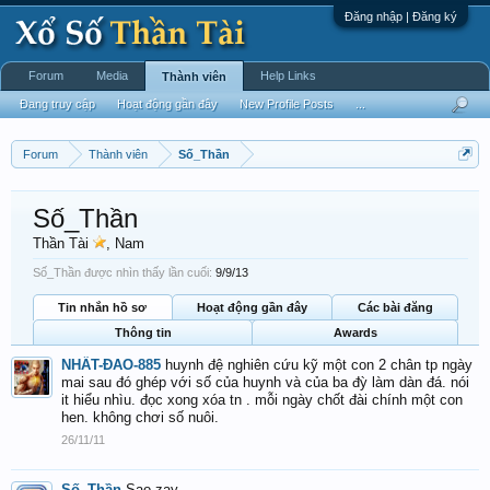
Đăng nhập | Đăng ký
Forum
Media
Help Links
Thành viên
Đang truy cập
Hoạt động gần đây
New Profile Posts
...
Forum
Thành viên
Số_Thần
Số_Thần
Thần Tài
, Nam
Số_Thần được nhìn thấy lần cuối:
9/9/13
Tin nhắn hồ sơ
Hoạt động gần đây
Các bài đăng
Thông tin
Awards
NHẤT-ĐAO-885
huynh đệ nghiên cứu kỹ một con 2 chân tp ngày
mai sau đó ghép với số của huynh và của ba đỳ làm dàn đá. nói
it hiểu nhìu. đọc xong xóa tn . mỗi ngày chốt đài chính một con
hen. không chơi số nuôi.
26/11/11
Số_Thần
Sao zay