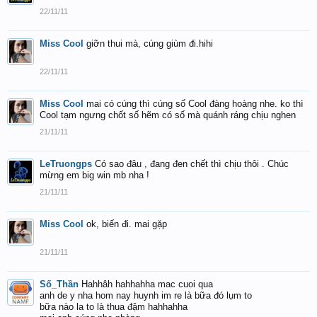
22/11/11
Miss Cool
giỡn thui mà, cúng giùm đi.hihi
22/11/11
Miss Cool
mai có cúng thì cúng số Cool đàng hoàng nhe. ko thì
Cool tạm ngưng chốt số hẽm có số mà quánh ráng chịu nghen
21/11/11
LeTruongps
Có sao đâu , đang đen chết thì chịu thôi . Chúc
mừng em big win mb nha !
21/11/11
Miss Cool
ok, biến đi. mai gặp
21/11/11
Số_Thần
Hahhâh hahhahha mac cuoi qua
anh de y nha hom nay huynh im re là bữa đó lụm to
bữa nào la to là thua đậm hahhahha