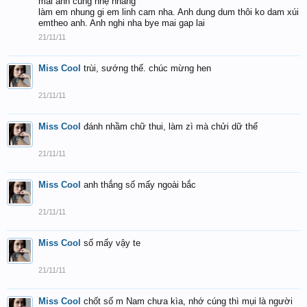
mai anh cúng nhẹ nhàng
làm em nhung gi em linh cam nha. Anh dung dum thôi ko dam xúi
emtheo anh. Anh nghi nha bye mai gap lai
21/11/11
Miss Cool
trùi, sướng thế. chúc mừng hen
21/11/11
Miss Cool
đánh nhầm chữ thui, làm zì mà chửi dữ thế
21/11/11
Miss Cool
anh thắng số mấy ngoài bắc
21/11/11
Miss Cool
số mấy vậy te
21/11/11
Miss Cool
chốt số m Nam chưa kìa, nhớ cúng thì mụi là người