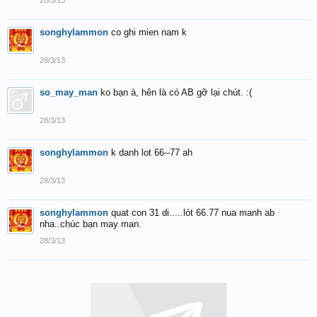
28/3/13
songhylammon
co ghi mien nam k
28/3/13
so_may_man
ko bạn à, hên là có AB gỡ lại chút. :(
28/3/13
songhylammon
k danh lot 66--77 ah
28/3/13
songhylammon
quat con 31 di.....lót 66.77 nua manh ab
nha..chúc bạn may man.
28/3/13