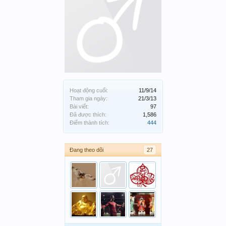
Hoạt động cuối:
11/9/14
Tham gia ngày:
21/3/13
Bài viết:
97
Đã được thích:
1,586
Điểm thành tích:
444
Đang theo dõi
27