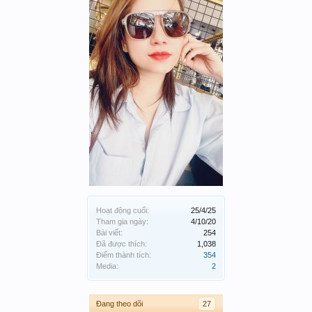
Hoạt động cuối:
25/4/25
Tham gia ngày:
4/10/20
Bài viết:
254
Đã được thích:
1,038
Điểm thành tích:
354
Media:
2
Đang theo dõi
27