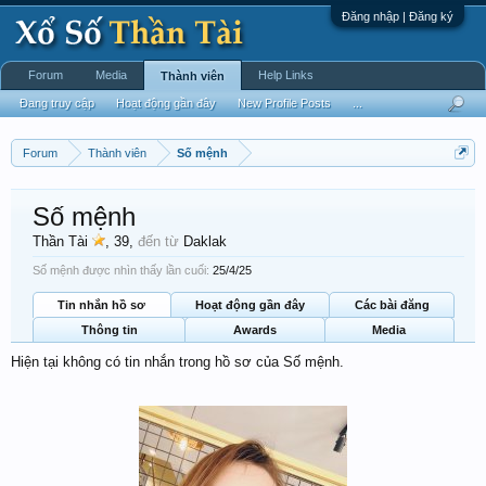
Đăng nhập | Đăng ký
Forum
Media
Help Links
Thành viên
Đang truy cập
Hoạt động gần đây
New Profile Posts
...
Forum
Thành viên
Số mệnh
Số mệnh
Thần Tài
, 39,
đến từ
Daklak
Số mệnh được nhìn thấy lần cuối:
25/4/25
Tin nhắn hồ sơ
Hoạt động gần đây
Các bài đăng
Thông tin
Awards
Media
Hiện tại không có tin nhắn trong hồ sơ của Số mệnh.