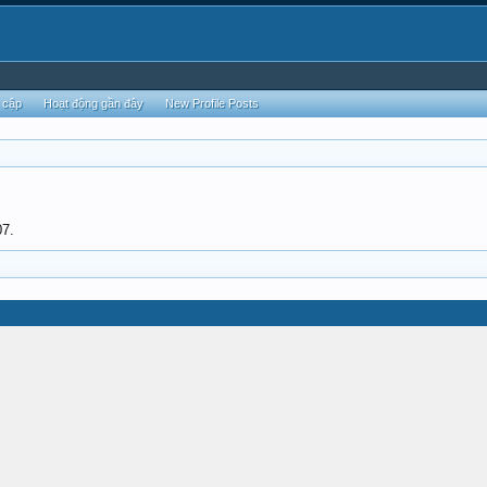
 cập
Hoạt động gần đây
New Profile Posts
07.