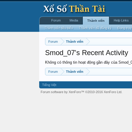
Forum
Media
Help Links
Thành viên
Thành viên tiêu biểu
Thành viên đã đăng ký
Đang truy
Forum
Thành viên
Smod_07's Recent Activity
Không có thông tin hoạt động gần đây của Smod_
Forum
Thành viên
Tiếng Việt
Forum software by XenForo™
©2010-2016 XenForo Ltd.