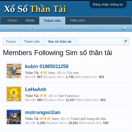
Đăng nhập | Đăng ký
Forum
Media
Help Links
Thành viên
Đang truy cập
Hoạt động gần đây
New Profile Posts
...
Forum
Thành viên
Sim số thần tài
Members Following Sim số thần tài
kubin 01865011258
Thần Tài
, Nam,
đến từ
Trà vinh
Bài viết:
957
Đã được thích:
2,736
Điểm thành tích:
453
LeHaAnh
Thần Tài
,
đến từ
San Francisco
Bài viết:
683
Đã được thích:
11,537
Điểm thành tích:
453
motrungso1lan
Thần Tài
, Nam,
đến từ
Thành phố mang tên Bác
Bài viết:
2,245
Đã được thích:
19,591
Điểm thành tích:
593