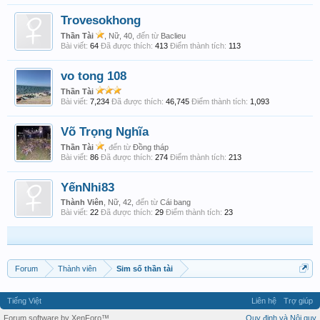
Trovesokhong
Thần Tài
, Nữ, 40,
đến từ
Baclieu
Bài viết:
64
Đã được thích:
413
Điểm thành tích:
113
vo tong 108
Thần Tài
Bài viết:
7,234
Đã được thích:
46,745
Điểm thành tích:
1,093
Võ Trọng Nghĩa
Thần Tài
,
đến từ
Đồng tháp
Bài viết:
86
Đã được thích:
274
Điểm thành tích:
213
YếnNhi83
Thành Viên
, Nữ, 42,
đến từ
Cái bang
Bài viết:
22
Đã được thích:
29
Điểm thành tích:
23
Forum
Thành viên
Sim số thần tài
Tiếng Việt
Liên hệ
Trợ giúp
Forum software by XenForo™
Quy định và Nội quy