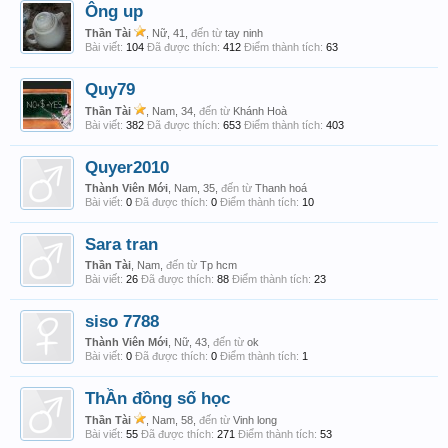
Ông up
Thần Tài
, Nữ, 41,
đến từ
tay ninh
Bài viết:
104
Đã được thích:
412
Điểm thành tích:
63
Quy79
Thần Tài
, Nam, 34,
đến từ
Khánh Hoà
Bài viết:
382
Đã được thích:
653
Điểm thành tích:
403
Quyer2010
Thành Viên Mới
, Nam, 35,
đến từ
Thanh hoá
Bài viết:
0
Đã được thích:
0
Điểm thành tích:
10
Sara tran
Thần Tài
, Nam,
đến từ
Tp hcm
Bài viết:
26
Đã được thích:
88
Điểm thành tích:
23
siso 7788
Thành Viên Mới
, Nữ, 43,
đến từ
ok
Bài viết:
0
Đã được thích:
0
Điểm thành tích:
1
ThẦn đồng số học
Thần Tài
, Nam, 58,
đến từ
Vinh long
Bài viết:
55
Đã được thích:
271
Điểm thành tích:
53