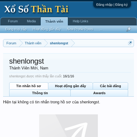
Đăng nhập | Đăng ký
Forum
Media
Help Links
Thành viên
Đang truy cập
Hoạt động gần đây
New Profile Posts
...
Forum
Thành viên
shenlongst
shenlongst
Thành Viên Mới
, Nam
shenlongst được nhìn thấy lần cuối:
16/1/16
Tin nhắn hồ sơ
Hoạt động gần đây
Các bài đăng
Thông tin
Awards
Hiện tại không có tin nhắn trong hồ sơ của shenlongst.