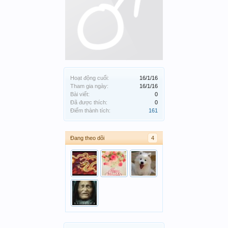
Hoạt động cuối:
16/1/16
Tham gia ngày:
16/1/16
Bài viết:
0
Đã được thích:
0
Điểm thành tích:
161
Đang theo dõi
4