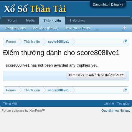
Đăng nhập | Đăng ký
Forum
Media
Help Links
Thành viên
Đang truy cập
Hoạt động gần đây
New Profile Posts
...
Forum
Thành viên
score808live1
Điểm thưởng dành cho score808live1
score808live1 has not been awarded any trophies yet.
Xem tất cả thành tích có thể đạt được
Forum
Thành viên
score808live1
Tiếng Việt
Liên hệ
Trợ giúp
Forum software by XenForo™
Quy định và Nội quy