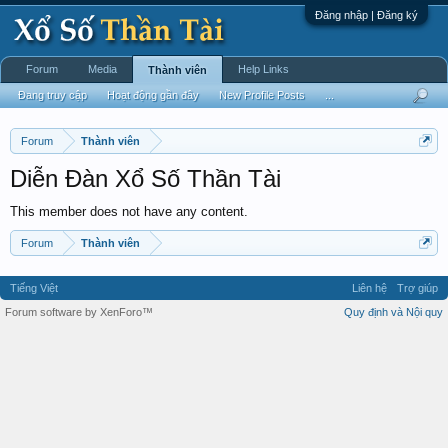
Đăng nhập | Đăng ký
Forum
Media
Help Links
Thành viên
Đang truy cập
Hoạt động gần đây
New Profile Posts
...
Forum
Thành viên
Diễn Đàn Xổ Số Thần Tài
This member does not have any content.
Forum
Thành viên
Tiếng Việt
Liên hệ
Trợ giúp
Forum software by XenForo™
Quy định và Nội quy