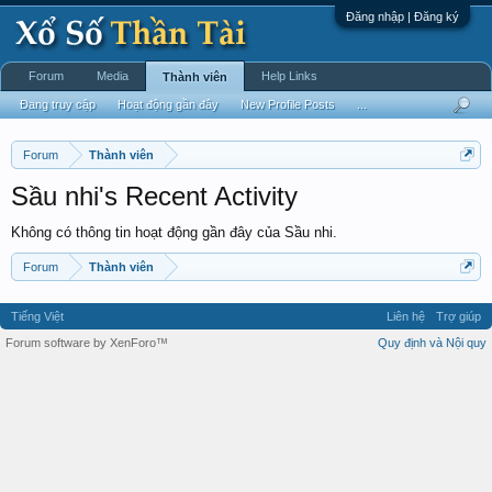
Đăng nhập | Đăng ký
Forum
Media
Help Links
Thành viên
Đang truy cập
Hoạt động gần đây
New Profile Posts
...
Forum
Thành viên
Sầu nhi's Recent Activity
Không có thông tin hoạt động gần đây của Sầu nhi.
Forum
Thành viên
Tiếng Việt
Liên hệ
Trợ giúp
Forum software by XenForo™
Quy định và Nội quy