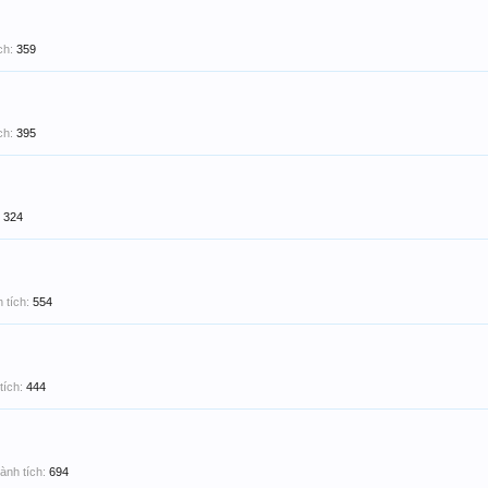
ch:
359
ch:
395
324
 tích:
554
tích:
444
ành tích:
694