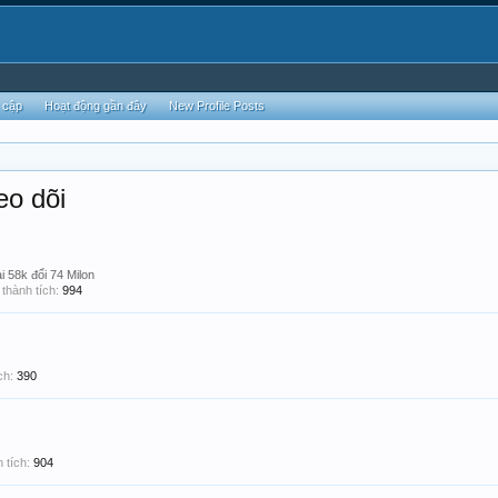
 cập
Hoạt động gần đây
New Profile Posts
eo dõi
i 58k đổi 74 Milon
thành tích:
994
ch:
390
 tích:
904