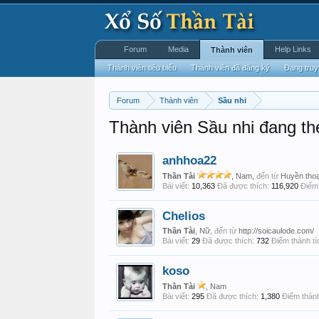
Forum
Media
Help Links
Thành viên
Thành viên tiêu biểu
Thành viên đã đăng ký
Đang truy
Forum
Thành viên
Sầu nhi
Thành viên Sầu nhi đang th
anhhoa22
Thần Tài
, Nam,
đến từ
Huyền thoạ
Bài viết:
10,363
Đã được thích:
116,920
Điểm 
Chelios
Thần Tài
, Nữ,
đến từ
http://soicaulode.com/
Bài viết:
29
Đã được thích:
732
Điểm thành tí
koso
Thần Tài
, Nam
Bài viết:
295
Đã được thích:
1,380
Điểm thành