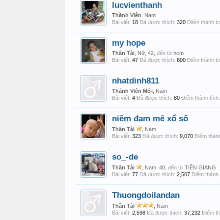
lucvienthanh
Thành Viên
, Nam
Bài viết:
18
Đã được thích:
320
Điểm thành tí
my hope
Thần Tài
, Nữ, 42,
đến từ
hcm
Bài viết:
47
Đã được thích:
800
Điểm thành tí
nhatdinh811
Thành Viên Mới
, Nam
Bài viết:
4
Đã được thích:
80
Điểm thành tích:
niềm đam mê xổ số
Thần Tài
, Nam
Bài viết:
323
Đã được thích:
9,070
Điểm thành
so_-de
Thần Tài
, Nam, 40,
đến từ
TIỀN GIANG
Bài viết:
77
Đã được thích:
2,507
Điểm thành 
Thuongdoilandan
Thần Tài
, Nam
Bài viết:
2,598
Đã được thích:
37,232
Điểm th