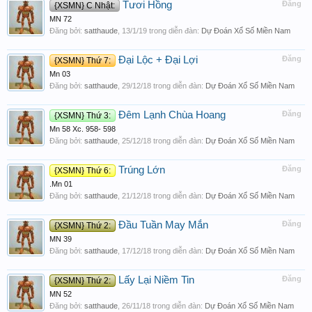
Tươi Hồng
Đăng
{XSMN} C Nhật:
MN 72
Đăng bởi:
satthaude
,
13/1/19
trong diễn đàn:
Dự Đoán Xổ Số Miền Nam
Đại Lộc + Đại Lợi
Đăng
{XSMN} Thứ 7:
Mn 03
Đăng bởi:
satthaude
,
29/12/18
trong diễn đàn:
Dự Đoán Xổ Số Miền Nam
Đêm Lạnh Chùa Hoang
Đăng
{XSMN} Thứ 3:
Mn 58 Xc. 958- 598
Đăng bởi:
satthaude
,
25/12/18
trong diễn đàn:
Dự Đoán Xổ Số Miền Nam
Trúng Lớn
Đăng
{XSMN} Thứ 6:
.Mn 01
Đăng bởi:
satthaude
,
21/12/18
trong diễn đàn:
Dự Đoán Xổ Số Miền Nam
Đầu Tuần May Mắn
Đăng
{XSMN} Thứ 2:
MN 39
Đăng bởi:
satthaude
,
17/12/18
trong diễn đàn:
Dự Đoán Xổ Số Miền Nam
Lấy Lại Niềm Tin
Đăng
{XSMN} Thứ 2:
MN 52
Đăng bởi:
satthaude
,
26/11/18
trong diễn đàn:
Dự Đoán Xổ Số Miền Nam