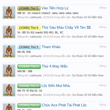
Vào Tiền Hợp Lý
Đăng
{XSMB} Thứ 5:
MB 32 - 23 :cheer2::cheer2: :wins::wins::wins::wins:
Đăng bởi:
satthaude
,
22/11/18
trong diễn đàn:
Dự Đoán Xổ Số Miền Bắc
Thứ Sáu Máu Chảy Về Tim $$
Đăng
{XSMN} Thứ 6:
VL- BD 51-91( mạnh) 591-951. BL, XC
Đăng bởi:
satthaude
,
15/11/18
trong diễn đàn:
Dự Đoán Xổ Số Miền Nam
Tham Khảo
Đăng
{XSMN} Thứ 5:
Mn 06. 506
Đăng bởi:
satthaude
,
15/11/18
trong diễn đàn:
Dự Đoán Xổ Số Miền Nam
Thứ 4 May Mắn
Đăng
{XSMN} Thứ 4:
MN 88 - 388
Đăng bởi:
satthaude
,
14/11/18
trong diễn đàn:
Dự Đoán Xổ Số Miền Nam
Lộc Đến Mọi Nhà.
Đăng
{XSMB} Thứ 4:
Mb 79 -97 Đá 01- 10
Đăng bởi:
satthaude
,
31/10/18
trong diễn đàn:
Dự Đoán Xổ Số Miền Bắc
Chúc Ace Phát Tài Phát Lộc
Đăng
{XSMN} Thứ 4: