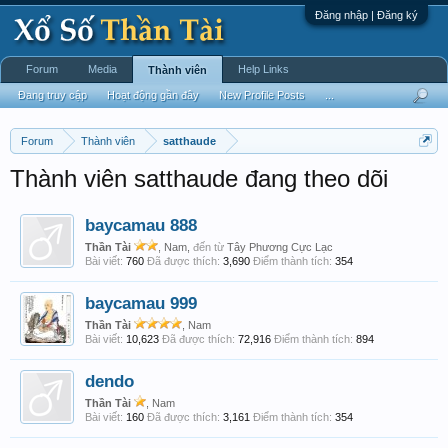
Đăng nhập | Đăng ký
Forum
Media
Help Links
Thành viên
Đang truy cập
Hoạt động gần đây
New Profile Posts
...
Forum
Thành viên
satthaude
Thành viên satthaude đang theo dõi
baycamau 888
Thần Tài
, Nam,
đến từ
Tây Phương Cực Lạc
Bài viết:
760
Đã được thích:
3,690
Điểm thành tích:
354
baycamau 999
Thần Tài
, Nam
Bài viết:
10,623
Đã được thích:
72,916
Điểm thành tích:
894
dendo
Thần Tài
, Nam
Bài viết:
160
Đã được thích:
3,161
Điểm thành tích:
354