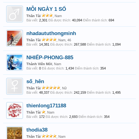
MỖI NGÀY 1 SỐ
Thần Tài
, Nam
Bài viết:
2,301
Đã được thích:
40,094
Điểm thành tích:
694
nhadaututhongminh
Thần Tài
, Nam, 46
Bài viết:
14,381
Đã được thích:
267,588
Điểm thành tích:
1,094
NHIẾP-PHONG-885
Thành Viên Mới
, Nam
Bài viết:
0
Đã được thích:
1,434
Điểm thành tích:
354
số_hên
Thần Tài
, Nữ
Bài viết:
48,337
Đã được thích:
242,159
Điểm thành tích:
1,495
thienlong171188
Thần Tài
, Nam
Bài viết:
172
Đã được thích:
2,693
Điểm thành tích:
354
thodia38
Thần Tài
, Nam