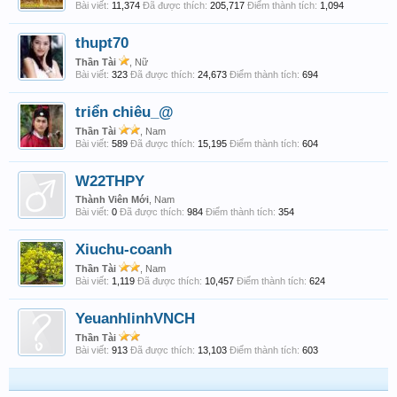
Bài viết:
11,374
Đã được thích:
205,717
Điểm thành tích:
1,094
thupt70
Thần Tài
, Nữ
Bài viết:
323
Đã được thích:
24,673
Điểm thành tích:
694
triển chiêu_@
Thần Tài
, Nam
Bài viết:
589
Đã được thích:
15,195
Điểm thành tích:
604
W22THPY
Thành Viên Mới
, Nam
Bài viết:
0
Đã được thích:
984
Điểm thành tích:
354
Xiuchu-coanh
Thần Tài
, Nam
Bài viết:
1,119
Đã được thích:
10,457
Điểm thành tích:
624
YeuanhlinhVNCH
Thần Tài
Bài viết:
913
Đã được thích:
13,103
Điểm thành tích:
603