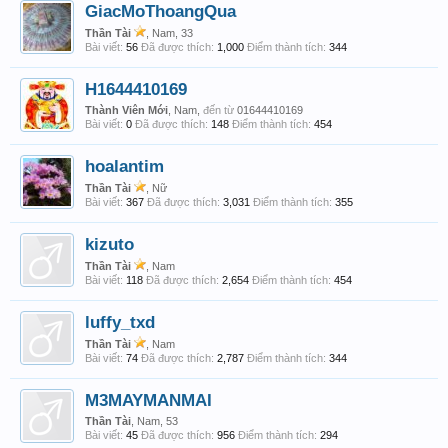
GiacMoThoangQua
Thần Tài
, Nam, 33
Bài viết:
56
Đã được thích:
1,000
Điểm thành tích:
344
H1644410169
Thành Viên Mới
, Nam,
đến từ
01644410169
Bài viết:
0
Đã được thích:
148
Điểm thành tích:
454
hoalantim
Thần Tài
, Nữ
Bài viết:
367
Đã được thích:
3,031
Điểm thành tích:
355
kizuto
Thần Tài
, Nam
Bài viết:
118
Đã được thích:
2,654
Điểm thành tích:
454
luffy_txd
Thần Tài
, Nam
Bài viết:
74
Đã được thích:
2,787
Điểm thành tích:
344
M3MAYMANMAI
Thần Tài
, Nam, 53
Bài viết:
45
Đã được thích:
956
Điểm thành tích:
294