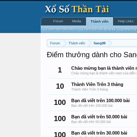
Forum
Media
Help Links
Thành viên
Thành viên tiêu biểu
Thành viên đã đăng ký
Đang truy
Forum
Thành viên
Sang88
Điểm thưởng dành cho Sa
1
Chào mừng bạn là thành viên 
Chào mừng bạn là thành viên nam của diễn
10
Thành Viên Trên 3 tháng
Thành Viên Trên 3 tháng
100
Bạn đã viết trên 100.000 bài
Bạn đã viết trên 100.000 bài
100
Bạn đã viết trên 50.000 bài
Bạn đã viết trên 50.000 bài
100
Bạn đã viết trên 30.000 bài