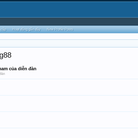
 cập
Hoạt động gần đây
New Profile Posts
ng88
nam của diễn đàn
 đàn