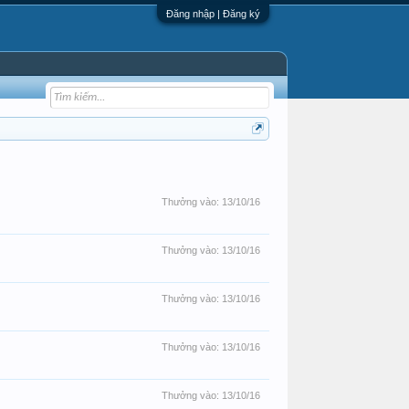
Đăng nhập | Đăng ký
Thưởng vào:
13/10/16
Thưởng vào:
13/10/16
Thưởng vào:
13/10/16
Thưởng vào:
13/10/16
Thưởng vào:
13/10/16