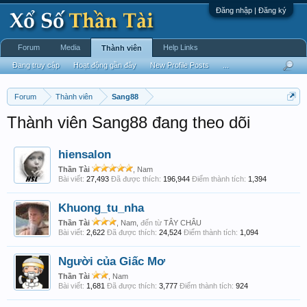
Đăng nhập | Đăng ký
Forum
Media
Help Links
Thành viên
Đang truy cập
Hoạt động gần đây
New Profile Posts
...
Forum
Thành viên
Sang88
Thành viên Sang88 đang theo dõi
hiensalon
Thần Tài
, Nam
Bài viết:
27,493
Đã được thích:
196,944
Điểm thành tích:
1,394
Khuong_tu_nha
Thần Tài
, Nam,
đến từ
TÂY CHÂU
Bài viết:
2,622
Đã được thích:
24,524
Điểm thành tích:
1,094
Người của Giấc Mơ
Thần Tài
, Nam
Bài viết:
1,681
Đã được thích:
3,777
Điểm thành tích:
924