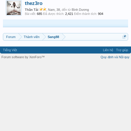
thez3ro
Thần Tài
, Nam, 38,
đến từ
Bình Dương
Bài viết:
685
Đã được thích:
2,421
Điểm thành tích:
904
Forum
Thành viên
Sang88
Tiếng Việt
Liên hệ
Trợ giúp
Forum software by XenForo™
Quy định và Nội quy