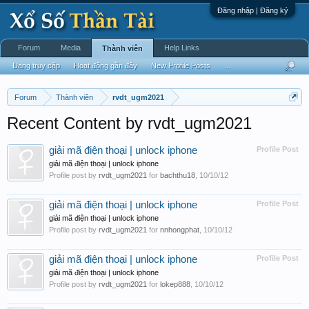
Đăng nhập | Đăng ký
Forum
Media
Help Links
Thành viên
Đang truy cập
Hoạt động gần đây
New Profile Posts
...
Forum
Thành viên
rvdt_ugm2021
Recent Content by rvdt_ugm2021
giải mã điện thoại | unlock iphone
Profile Post
giải mã điện thoại | unlock iphone
Profile post by
rvdt_ugm2021
for
bachthu18
,
10/10/12
giải mã điện thoại | unlock iphone
Profile Post
giải mã điện thoại | unlock iphone
Profile post by
rvdt_ugm2021
for
nnhongphat
,
10/10/12
giải mã điện thoại | unlock iphone
Profile Post
giải mã điện thoại | unlock iphone
Profile post by
rvdt_ugm2021
for
lokep888
,
10/10/12