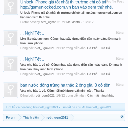
Unlock iPhone giá tốt nhất thị trường chỉ có tại
Profile Post
http://gsmunlocked.com.vn bạn vào xem thử nhé.
Unlock iPhone giá tốt nhất thị trường chỉ có tại http://gsmunlocked.com.vn
bạn vào xem thử nhé.
Profile post by
rvdt_ugm2021
for
Mr.Silent85
,
13/9/12
... Nghỉ Tết ..
Đăng
Like like nào anh em. Cùng nhau xây dựng diễn đàn ngày càng lớn mạnh
hơn. sửa iphone
Đăng bởi:
rvdt_ugm2021
,
2/9/12
trong diễn đàn:
Cà Phê - Trà Đá
... Nghỉ Tết ..
Đăng
Vote cho bác 1 vé nè. Cùng nhau xây dựng diễn đàn ngày càng lớn mạnh
hơn nào. thay màn hình iphone
Đăng bởi:
rvdt_ugm2021
,
1/9/12
trong diễn đàn:
Cà Phê - Trà Đá
bán nước đông trùng hạ thảo 2 ông già, 3 cô tiên
Đăng
Vote cho bác 1 vé. Kiếm mãi mới được cái mình cần. Thanks.
Đăng bởi:
rvdt_ugm2021
,
1/9/12
trong diễn đàn:
Các mặt hàng khác
Tìm tất cả nội dung bởi rvdt_ugm2021
Tìm tất cả chủ đề bởi rvdt_ugm2021
Forum
Thành viên
rvdt_ugm2021