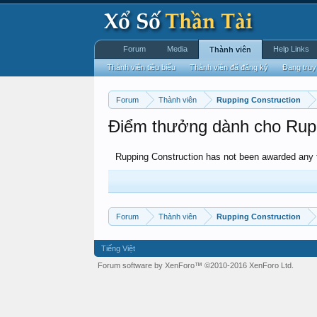
Forum
Media
Help Links
Thành viên
Thành viên tiêu biểu
Thành viên đã đăng ký
Đang truy
Forum
Thành viên
Rupping Construction
Điểm thưởng dành cho Rupp
Rupping Construction has not been awarded any t
Forum
Thành viên
Rupping Construction
Tiếng Việt
Forum software by XenForo™
©2010-2016 XenForo Ltd.