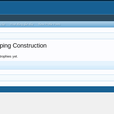
 cập
Hoạt động gần đây
New Profile Posts
ing Construction
rophies yet.