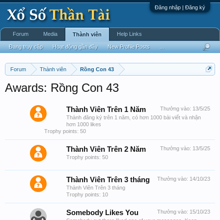
Đăng nhập | Đăng ký
Forum
Media
Help Links
Thành viên
Đang truy cập
Hoạt động gần đây
New Profile Posts
...
Forum
Thành viên
Rồng Con 43
Awards: Rồng Con 43
Thành Viên Trên 1 Năm
Thưởng vào:
13/5/25
Thành đăng ký trên 1 năm, có hơn 1000 bài viết và nhận
hơn 1000 likes
Trophy points: 50
Thành Viên Trên 2 Năm
Thưởng vào:
13/5/25
Trophy points: 50
Thành Viên Trên 3 tháng
Thưởng vào:
14/10/23
Thành Viên Trên 3 tháng
Trophy points: 10
Somebody Likes You
Thưởng vào:
15/10/23