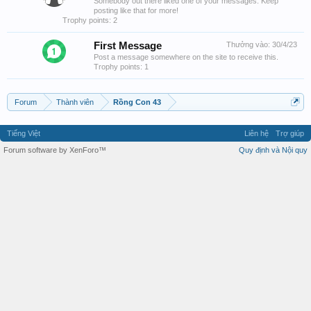
Somebody out there liked one of your messages. Keep
posting like that for more!
Trophy points: 2
First Message
Thưởng vào:
30/4/23
Post a message somewhere on the site to receive this.
Trophy points: 1
Forum
Thành viên
Rồng Con 43
Tiếng Việt
Liên hệ
Trợ giúp
Forum software by XenForo™
Quy định và Nội quy