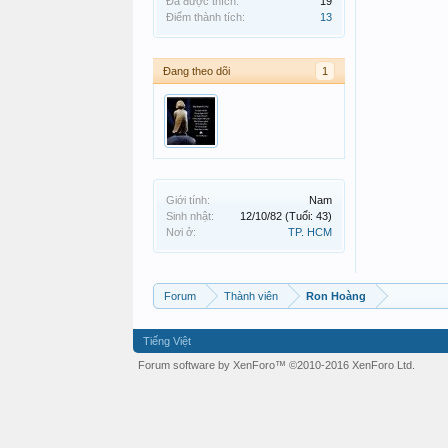
Đã được thích:
19
Điểm thành tích:
13
Đang theo dõi
1
Giới tính:
Nam
Sinh nhật:
12/10/82
(Tuổi: 43)
Nơi ở:
TP. HCM
Forum
Thành viên
Ron Hoàng
Tiếng Việt
Forum software by XenForo™
©2010-2016 XenForo Ltd.