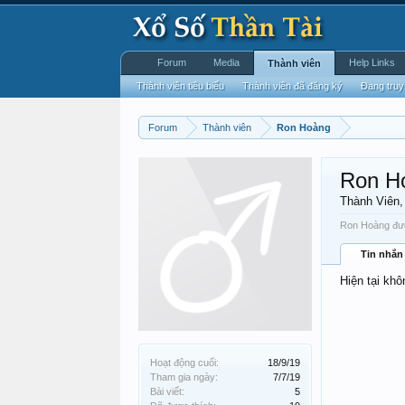
Forum
Media
Help Links
Thành viên
Thành viên tiêu biểu
Thành viên đã đăng ký
Đang truy
Forum
Thành viên
Ron Hoàng
Ron H
Thành Viên
Ron Hoàng đượ
Tin nhắn
Hiện tại kh
Hoạt động cuối:
18/9/19
Tham gia ngày:
7/7/19
Bài viết:
5