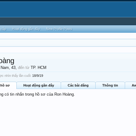
 cập
Hoạt động gần đây
New Profile Posts
oàng
, Nam, 43,
đến từ
TP. HCM
c nhìn thấy lần cuối:
18/9/19
 hồ sơ
Hoạt động gần đây
Các bài đăng
Thông tin
Aw
ông có tin nhắn trong hồ sơ của Ron Hoàng.