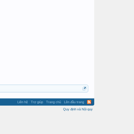
Kẻ bí ẩn @
Liên hệ
Trợ giúp
Trang chủ
Lên đầu trang
Quy định và Nội quy