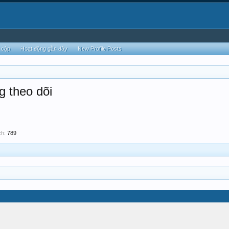
 cập
Hoạt động gần đây
New Profile Posts
 theo dõi
ch:
789