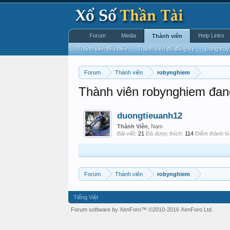
Forum
Media
Help Links
Thành viên
Thành viên tiêu biểu
Thành viên đã đăng ký
Đang truy
Forum
Thành viên
robynghiem
Thành viên robynghiem đang
duongtieuanh12
Thành Viên
, Nam
Bài viết:
21
Đã được thích:
114
Điểm thành tí
Forum
Thành viên
robynghiem
Tiếng Việt
Forum software by XenForo™
©2010-2016 XenForo Ltd.