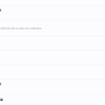
i
1000 bài viết và nhận hơn 1000 likes
i
ài