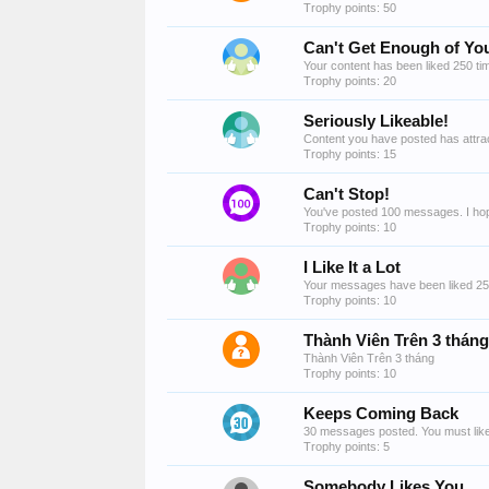
Trophy points: 50
Can't Get Enough of You
Your content has been liked 250 ti
Trophy points: 20
Seriously Likeable!
Content you have posted has attrac
Trophy points: 15
Can't Stop!
You've posted 100 messages. I hop
Trophy points: 10
I Like It a Lot
Your messages have been liked 25
Trophy points: 10
Thành Viên Trên 3 tháng
Thành Viên Trên 3 tháng
Trophy points: 10
Keeps Coming Back
30 messages posted. You must like 
Trophy points: 5
Somebody Likes You