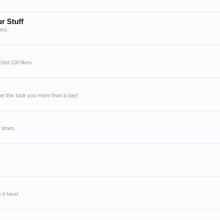
r Stuff
mes.
ted 100 likes.
e this took you more than a day!
 times.
it here!