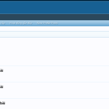
 cập
Hoạt động gần đây
New Profile Posts
ài
ài
 bài