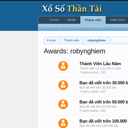
Forum
Media
Help Links
Thành viên
Thành viên tiêu biểu
Thành viên đã đăng ký
Đang truy
Forum
Thành viên
robynghiem
Awards: robynghiem
Thành Viên Lâu Năm
Thành viên cổ cựu trên 5 năm
Trophy points: 100
Bạn đã viết trên 30.000 b
Bạn đã viết trên 30.000 bài
Trophy points: 100
Bạn đã viết trên 50.000 b
Bạn đã viết trên 50.000 bài
Trophy points: 100
Bạn đã viết trên 100.000
Bạn đã viết trên 100.000 bài